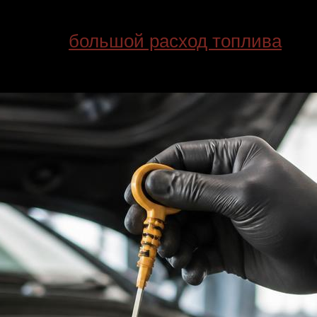
охое развитие мощности, стук клапан
можение,
большой расход топлива
. В
ступают в камеру сгорания помимо ф