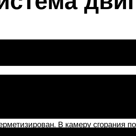
истема дви
х
, обнаружив, что во впускную систем
ерез микротрещины прокладок впускно
ерметизирован. В камеру сгорания по
си, неправильному ее образованию. К