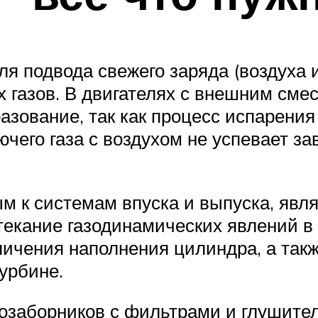
ля подвода свежего заряда (воздуха 
х газов. В двигателях с внешним см
азование, так как процесс испарения
ючего газа с воздухом не успевает з
 к системам впуска и выпуска, явля
текание газодинамических явлений в 
ичения наполнения цилиндра, а такж
турбине.
хозаборников с фильтрами и глушите