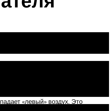
гателя
у попал «посторонний» воздух.
го коллектора, дроссельной
падает «левый» воздух. Это
ак результат – запуск двигателя с