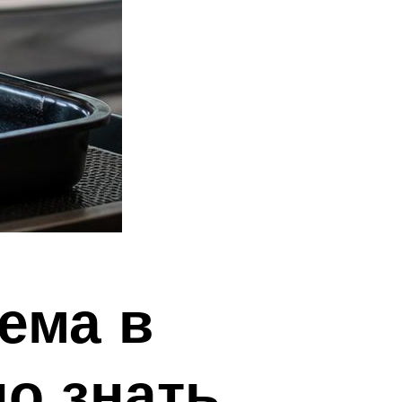
ема в
о знать