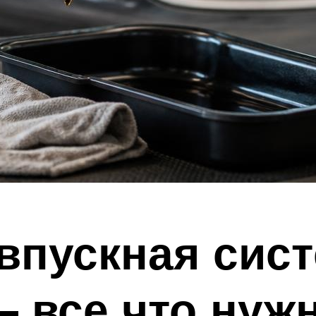
впускная сист
 все что нужн