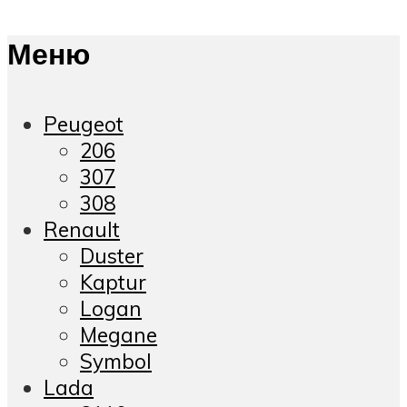
Меню
Peugeot
206
307
308
Renault
Duster
Kaptur
Logan
Megane
Symbol
Lada