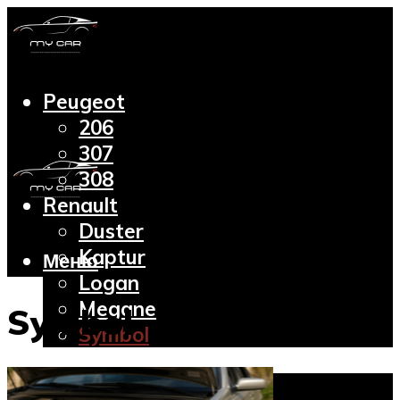
Peugeot
206
307
308
Renault
Duster
Kaptur
Меню
Logan
Megane
Symbol
Symbol
Lada
2110