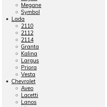
Megane
Symbol
Lada
2110
2112
2114
Granta
Kalina
Largus
Priora
Vesta
Chevrolet
Aveo
Lacetti
Lanos