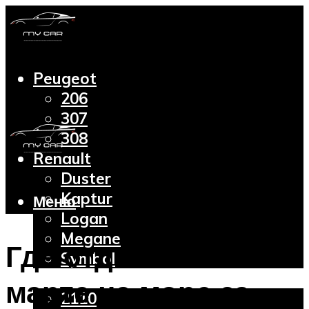
Peugeot
206
307
308
Renault
Duster
Kaptur
Меню
Logan
Megane
Где отдыхать в
Symbol
Lada
марте на море за
2110