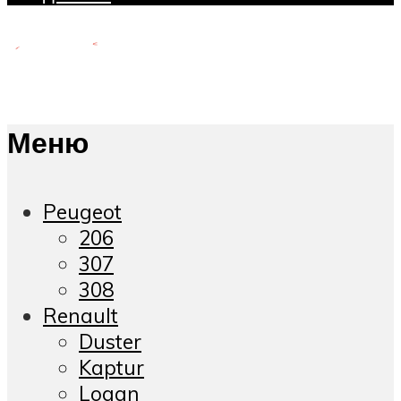
Меню
Peugeot
206
307
308
Renault
Duster
Kaptur
Logan