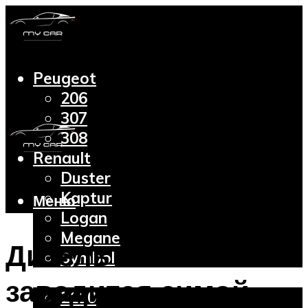
Peugeot
206
307
308
Renault
Duster
Kaptur
Меню
Logan
Megane
Дизель не
Symbol
Lada
заводится зимой:
2110