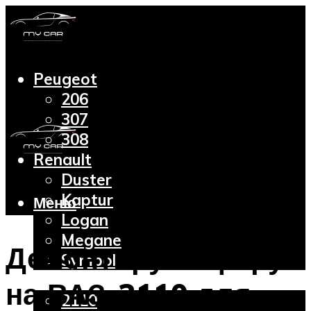
Peugeot
206
307
308
Renault
Duster
Kaptur
Меню
Logan
Megane
Демонтируем фару
Symbol
Lada
на ВАЗ-2110 для
2110