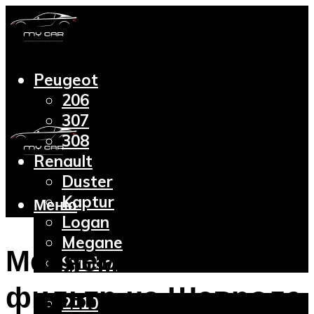
Peugeot
206
307
308
Renault
Duster
Kaptur
Меню
Logan
Megane
Меняем топливный
Symbol
Lada
фильтр на Шевроле
2110