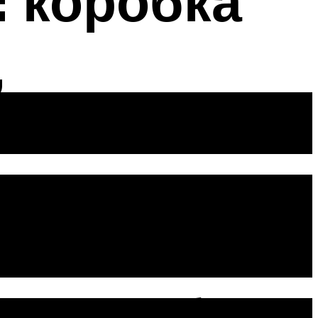
: коробка
,
дов коробок