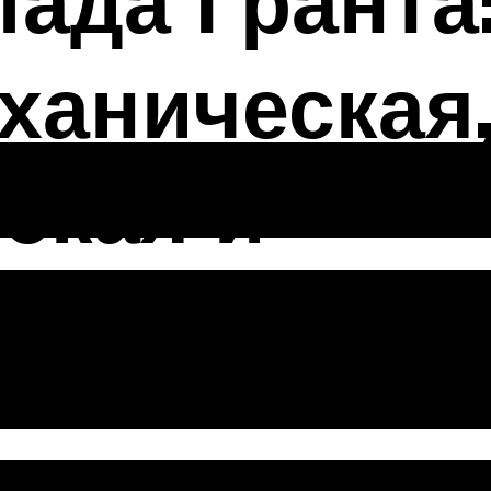
ада Гранта
ханическая
ская и
ованная
от других ви