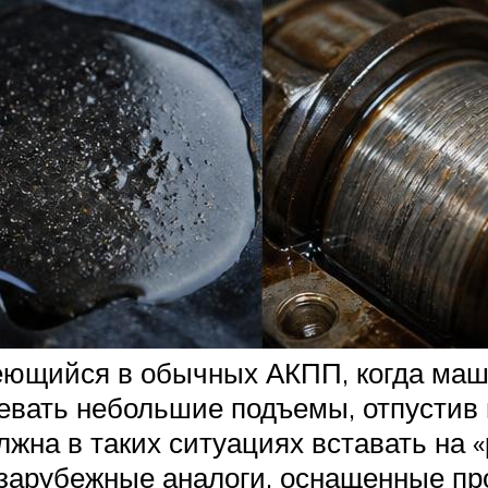
меющийся в обычных АКПП, когда маш
евать небольшие подъемы, отпустив
на в таких ситуациях вставать на «р
 зарубежные аналоги, оснащенные пр