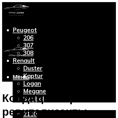
Peugeot
206
307
308
Renault
Duster
Kaptur
Меню
Logan
Megane
Кондиционеры и
Symbol
Lada
ревитализанты
2110