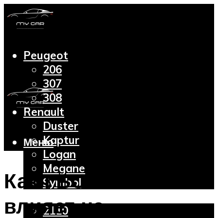
Peugeot
206
307
308
Renault
Duster
Kaptur
Меню
Logan
Megane
Как ГБО и газ
Symbol
Lada
влияет на
2110