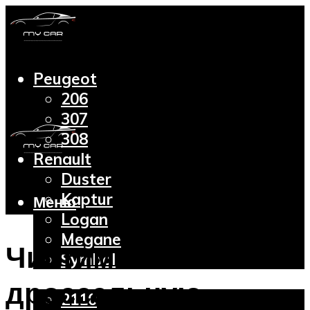
Peugeot
206
307
308
Renault
Duster
Kaptur
Меню
Logan
Megane
Чистим
Symbol
Lada
дроссельную
2110