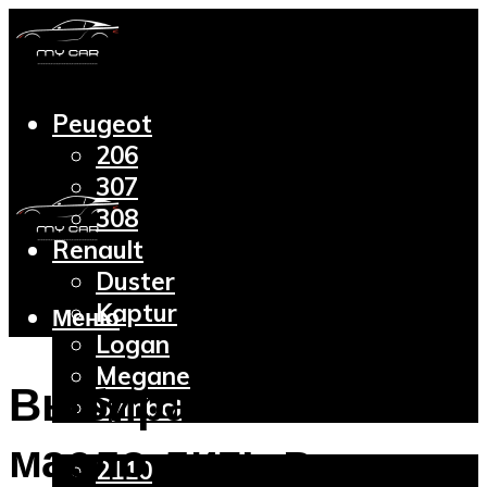
Peugeot
206
307
308
Renault
Duster
Kaptur
Меню
Logan
Megane
Выбираем какое
Symbol
Lada
масло лить в
2110