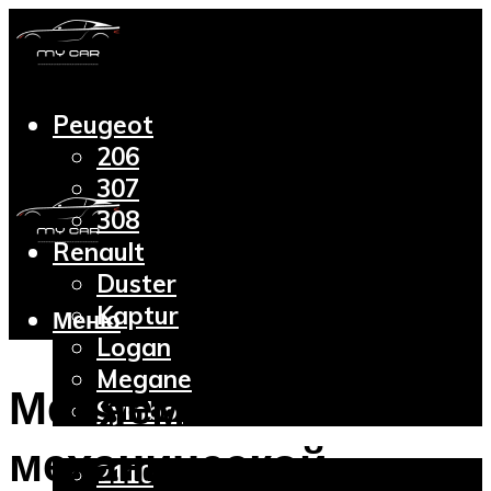
Peugeot
206
307
308
Renault
Duster
Kaptur
Меню
Logan
Megane
Меняем масло в
Symbol
Lada
механической
2110