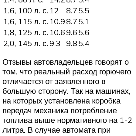
1,6, 100 л. с.
12
8.7
5.5
1,6, 115 л. с.
10.9
8.7
5.1
1,8, 125 л. с.
10.6
9.6
5.6
2,0, 145 л. с.
9.3
9.8
5.4
Отзывы автовладельцев говорят о
том, что реальный расход горючего
отличается от заявленного в
большую сторону. Так на машинах,
на которых установлена коробка
передач механика потребление
топлива выше нормативного на 1-2
литра. В случае автомата при