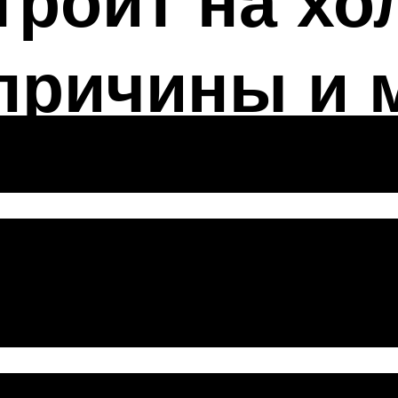
троит на х
 причины и 
я
ения двигател