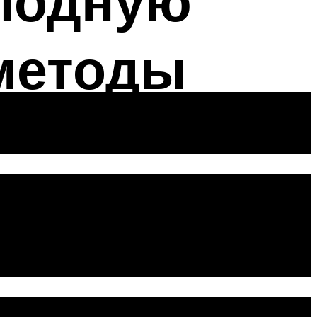
олодную
методы
я