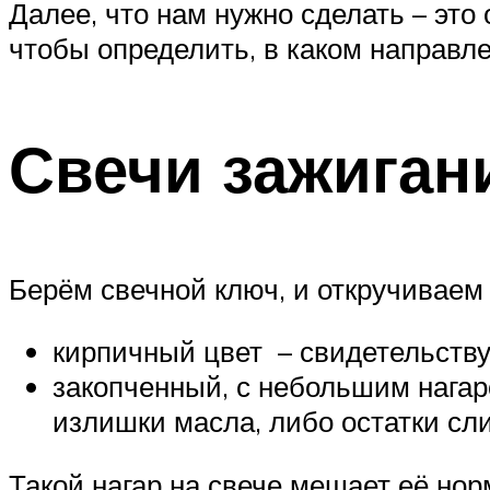
Suzuki
Далее, что нам нужно сделать – это
чтобы определить, в каком направл
Меню
Свечи зажиган
Берём свечной ключ, и откручиваем 
кирпичный цвет – свидетельству
закопченный, с небольшим нагаро
излишки масла, либо остатки сл
Такой нагар на свече мешает её нор