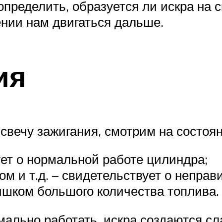
 определить, образуется ли искра на 
ении нам двигаться дальше.
ия
свечу зажигания, смотрим на состоян
ет о нормальной работе цилиндра;
м и т.д. – свидетельствует о неправ
ишком большого количества топлива.
мально работать, искра создаются сл