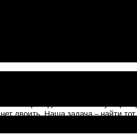
 – вроде понятная всем причина, но н
то неисправности.
ины троения двигателя, соответстве
 нужно с определения нерабочего ци
ткрываем капот.
и запоминаем его.
ть высоковольтные провода.
ьтные провода – соответствующий ци
нет двоить. Наша задача – найти тот
енится, а значит мы найдем неработа