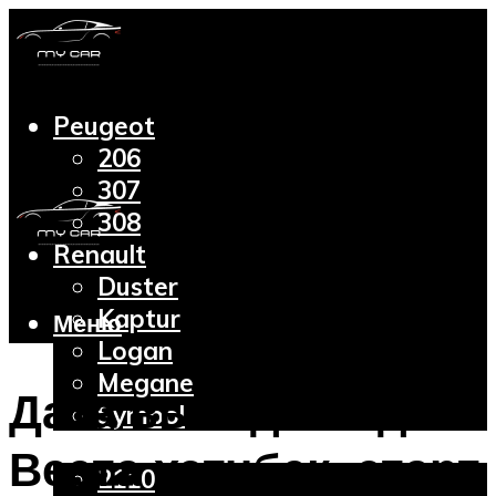
Peugeot
206
307
308
Renault
Duster
Kaptur
Меню
Logan
Megane
Дата выхода Лада
Symbol
Lada
Веста хэтчбек: старт
2110