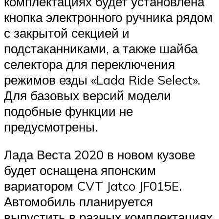
Suzuki
комплектациях будет установлена
кнопка электронного ручника рядом
с закрытой секцией и
Меню
подстаканниками, а также шайба
селектора для переключения
режимов езды «Lada Ride Select».
Для базовых версий модели
подобные функции не
предусмотрены.
Лада Веста 2020 в новом кузове
будет оснащена японским
вариатором CVT Jatco JF015E.
Автомобиль планируется
выпустить в разных комплектациях