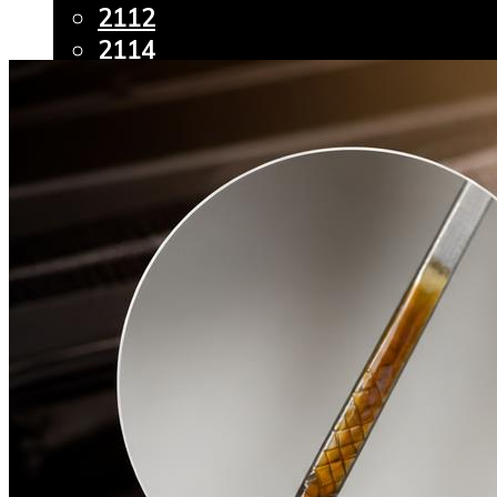
2112
2114
Granta
Kalina
Largus
Priora
Vesta
Chevrolet
Aveo
Lacetti
Lanos
Niva
Ford
Focus
Fusion