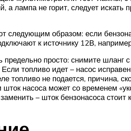
й, а лампа не горит, следует искать 
ют следующим образом: если бензона
одключают к источнику 12В, например
 предельно просто: снимите шланг с
 Если топливо идет – насос исправен.
ле топливо не подается, причина, ско
м шток насоса может со временем «ук
 заменить – шток бензонасоса стоит 
ние