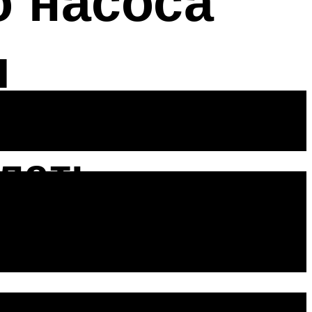
о насоса
я
елать
асоса,