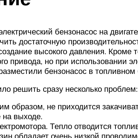
электрический бензонасос на двигате
ечить достаточную производительност
оздание высокого давления. Кроме то
го привода, но при использовании э
 разместили бензонасос в топливном 
ло решить сразу несколько проблем:
им образом, не приходится закачиват
 на выходе.
ктромотора. Тепло отводится топлив
нзин обладает очень низкой проводим