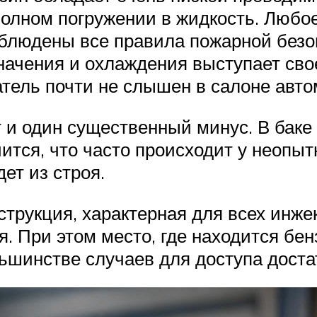
полном погружении в жидкость. Любое
облюдены все правила пожарной безо
значения и охлаждения выступает св
атель почти не слышен в салоне авто
 и один существенный минус. В баке
чится, что часто происходит у неопы
дет из строя.
трукция, характерная для всех инже
При этом место, где находится бензо
ьшинстве случаев для доступа доста