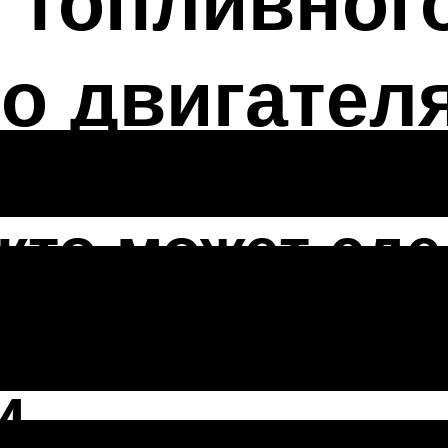
 топливног
о двигател
 кто может сд
работы бензон
и