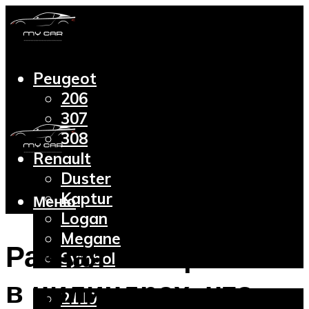
Peugeot
206
307
308
Renault
Duster
Kaptur
Меню
Logan
Megane
Разная компрессия
Symbol
Lada
в цилиндрах: что
2110