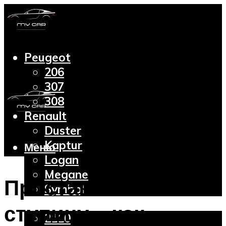
Peugeot
206
307
308
Renault
Duster
Kaptur
Меню
Logan
Megane
Проставки на
Symbol
Lada
ступицу – как
2110