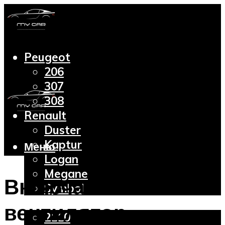
Peugeot
206
307
308
Renault
Duster
Kaptur
Меню
Logan
Megane
Включается
Symbol
Lada
вентилятор
2110