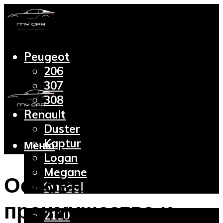
Peugeot
206
307
308
Renault
Duster
Kaptur
Меню
Logan
Megane
Основные
Symbol
Lada
преимущества и
2110