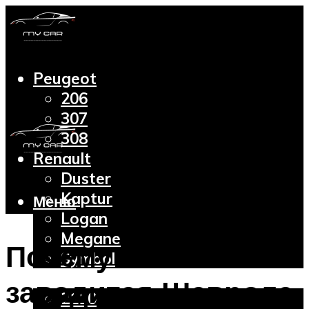
Peugeot
206
307
308
Renault
Duster
Kaptur
Меню
Logan
Megane
Почему не
Symbol
Lada
заводится Шевроле
2110