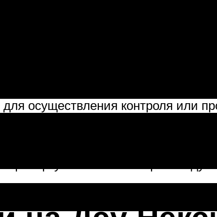
редусматривается замена свечей за
ть ее не стоит. Необходимо постоянн
в первую очередь, будет касаться ав
нешний вид и состояние снятых свече
и для осуществления контроля или п
е не стоит, это грозит повреждением
ь проверку величины зазора между э
й на Дэу Некс