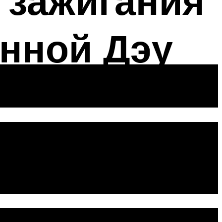
 зажигания
анной Дэу
амены свечей