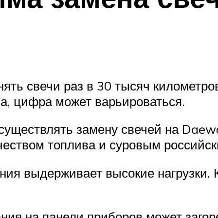
ять свечи раз в 30 тысяч километров
ва, цифра может варьироваться.
существлять замену свечей на Daewo
ачеством топлива и суровым российс
ния выдерживает высокие нагрузки. 
ния на панели приборов может загор