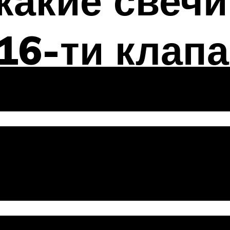
акие свечи
16-ти клап
 период для з