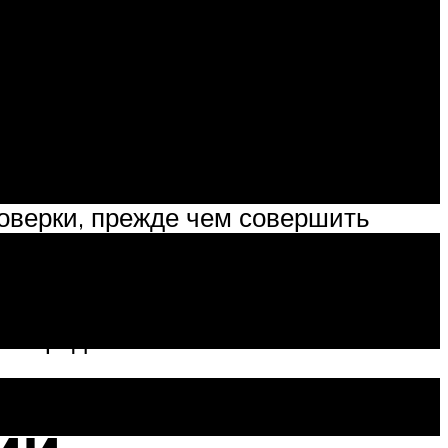
жигания каждые 30 000 км. Эта
о следить и контролировать
томобилей, с установленным
й, нагар на них может вам о многом
роверки, прежде чем совершить
 изоляционного слоя на среднем
лектродами.
ии