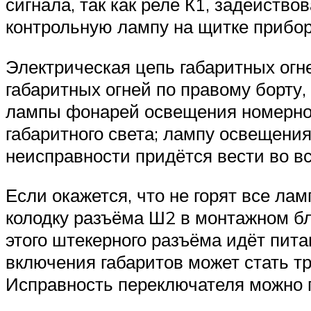
сигнала, так как реле К1, задейство
контрольную лампу на щитке прибор
Электрическая цепь габаритных огн
габаритных огней по правому борту,
лампы фонарей освещения номерног
габаритного света; лампу освещения
неисправности придётся вести во в
Если окажется, что не горят все ла
колодку разъёма Ш2 в монтажном бло
этого штекерного разъёма идёт пит
включения габаритов может стать т
Исправность переключателя можно п