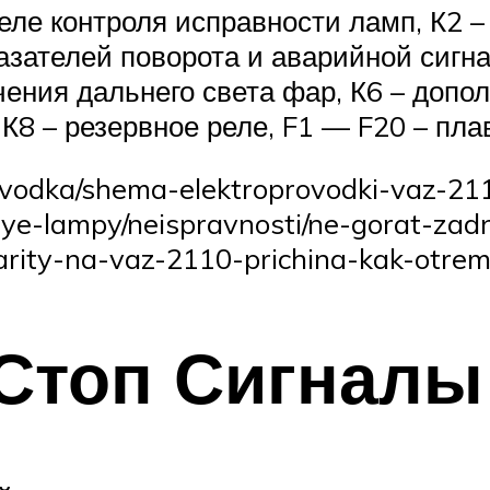
еле контроля исправности ламп, К2 –
азателей поворота и аварийной сигн
чения дальнего света фар, К6 – допол
 К8 – резервное реле, F1 — F20 – пл
provodka/shema-elektroprovodki-vaz-21
nye-lampy/neispravnosti/ne-gorat-zad
arity-na-vaz-2110-prichina-kak-otrem
Стоп Сигналы