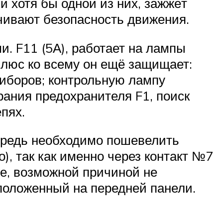
ии хотя бы одной из них, зажжёт
ечивают безопасность движения.
. F11 (5А), работает на лампы
 плюс ко всему он ещё защищает:
иборов; контрольную лампу
рания предохранителя F1, поиск
пях.
чередь необходимо пошевелить
), так как именно через контакт №7
же, возможной причиной не
положенный на передней панели.