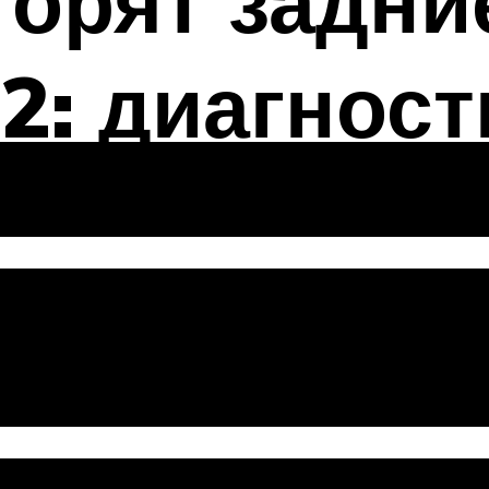
горят задни
2: диагност
редохранител