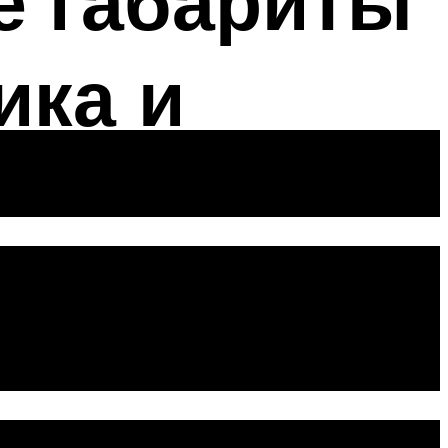
е габариты
ика и
ь