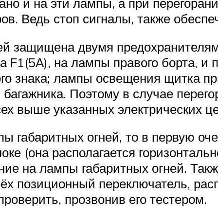
вано и на эти лампы, а при перегоран
ов. Ведь стоп сигналы, также обесп
ей защищена двумя предохранителями
 а F1(5А), на лампы правого борта, и
о знака; лампы освещения щитка пр
 багажника. Поэтому в случае перего
сех выше указанных электрических це
мпы габаритных огней, то в первую о
ке (она располагается горизонтально
ание на лампы габаритных огней. Так
рёх позиционный переключатель, рас
роверить, прозвонив его тестером.