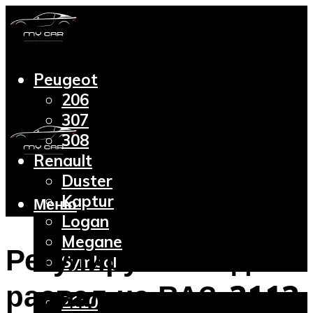
Peugeot
206
307
308
Renault
Duster
Kaptur
Меню
Logan
Megane
Регулируем сход-
Symbol
Lada
развал на ВАЗ-2112
2110