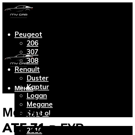
Peugeot
206
307
308
Renault
Duster
Kaptur
Меню
Logan
Megane
Можно ли заливать
Symbol
Lada
ATF Z1 в ГУР
2110