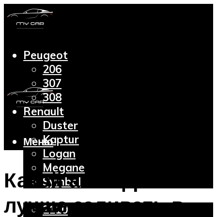
Peugeot
206
307
308
Renault
Duster
Kaptur
Меню
Logan
Megane
Какой антифриз
Symbol
Lada
лучше заливать в
2110