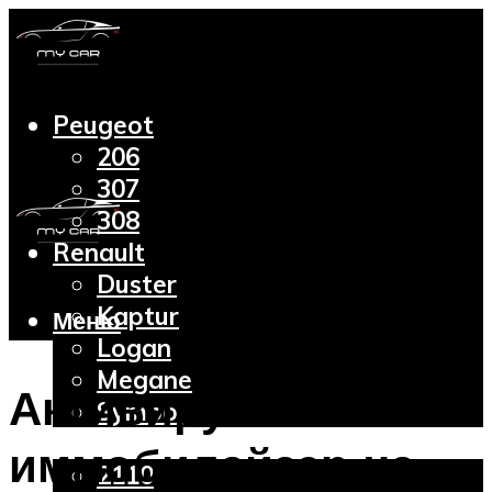
Peugeot
206
307
308
Renault
Duster
Kaptur
Меню
Logan
Megane
Активируем
Symbol
Lada
иммобилайзер на
2110