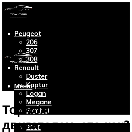
Peugeot
206
307
308
Renault
Duster
Kaptur
Меню
Logan
Megane
Торможение
Symbol
Lada
двигателем: это как?
2110