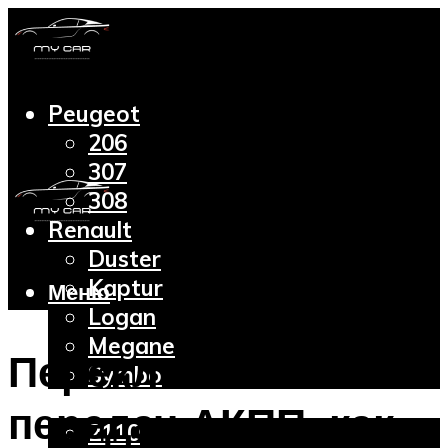
Peugeot
206
307
308
Renault
Duster
Kaptur
Меню
Logan
Megane
Переключение
Symbol
Lada
передач АКПП: как
2110