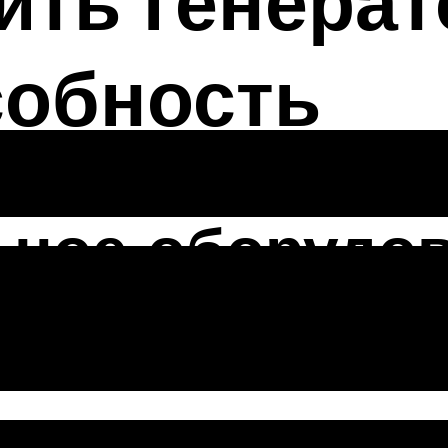
ить генерат
собность
ьное оборудо
переменного т