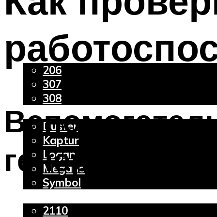
Как провер
работоспо
Peugeot
206
307
308
Вспомогател
Renault
Duster
Kaptur
генераторов 
Logan
Megane
Symbol
Lada
2110