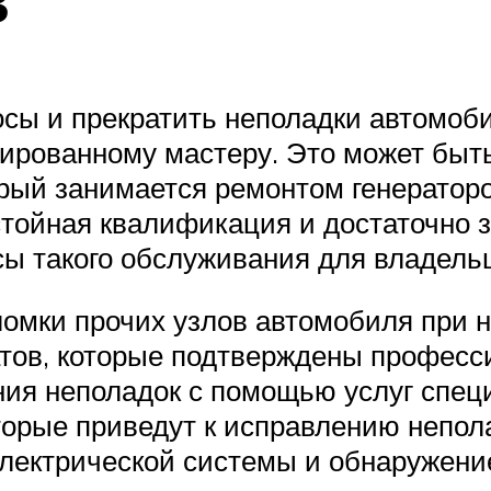
осы и прекратить неполадки автомоб
зированному мастеру. Это может быт
орый занимается ремонтом генератор
стойная квалификация и достаточно з
ы такого обслуживания для владель
ломки прочих узлов автомобиля при 
атов, которые подтверждены професс
ия неполадок с помощью услуг спец
торые приведут к исправлению непол
электрической системы и обнаружени