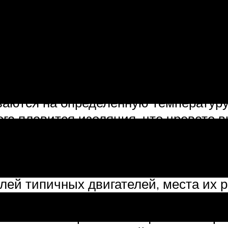
и двигатели, часто оснащаются термо
тельным оборудованием. Имеются и 
нного режима (что чревато выходом о
еском режиме часто запускаются обы
ксимально простым способом провер
ются на определённую температуру,
га плавится изоляция, что чревато в
рузки ограждаются при помощи МТЗ (
телей. Действие основывается на ог
примеру, при коротком замыкании од
лей типичных двигателей, места их
гнитопровода или изоляцией обмоток
е клеммы и прозвонить цепь со стор