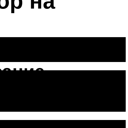
ор на
вание
ока