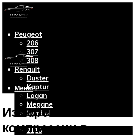
Peugeot
206
307
308
Renault
Duster
Kaptur
Меню
Logan
Megane
Измерение
Symbol
Lada
компрессии в
2110