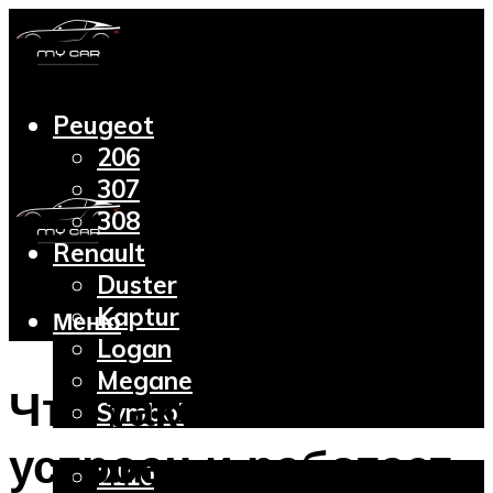
Peugeot
206
307
308
Renault
Duster
Kaptur
Меню
Logan
Megane
Что такое ЭУР: как
Symbol
Lada
устроен и работает
2110