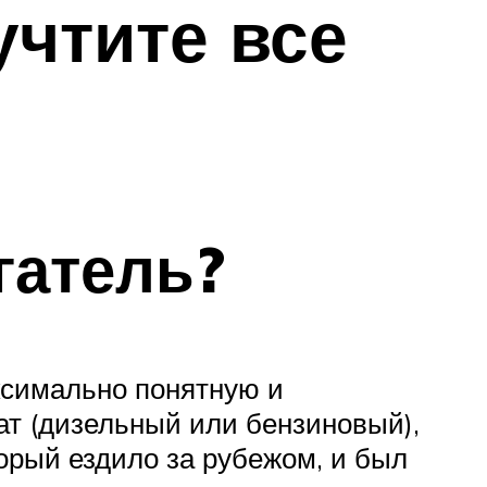
учтите все
гатель?
ксимально понятную и
ат (дизельный или бензиновый),
торый ездило за рубежом, и был