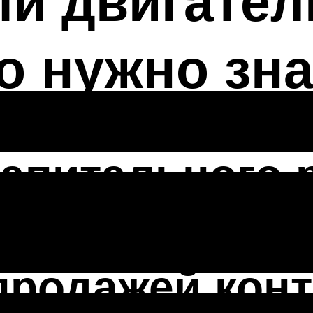
й двигател
о нужно зн
капитального 
YUNDAI SANTA
продажей конт