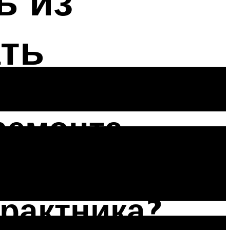
ь из
ать
ремонта
 FE в
рактника?