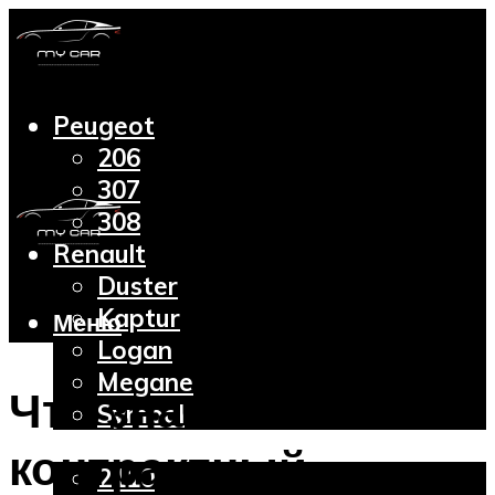
Peugeot
206
307
308
Renault
Duster
Kaptur
Меню
Logan
Megane
Что значит
Symbol
Lada
контрактный
2110