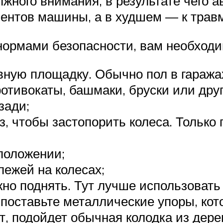
жного внимания, в результате чего а
ентов машины, а в худшем — к трав
 нормами безопасности, вам необходи
вную площадку. Обычно пол в гаража
ротивокаты, башмаки, бруски или дру
зади;
, чтобы застопорить колеса. Только 
положении;
пежей на колесах;
о поднять. Тут лучше использовать 
поставьте металлические упоры, кот
 подойдет обычная колодка из дерев