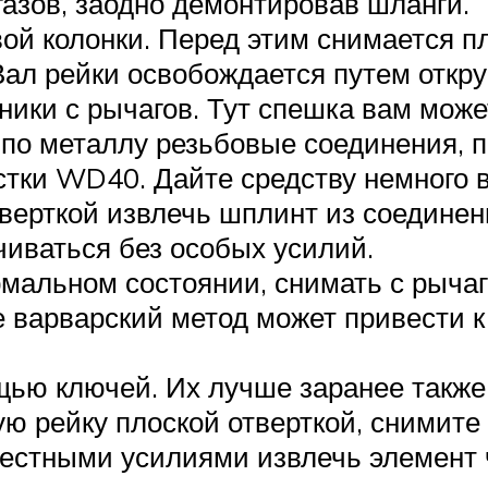
газов, заодно демонтировав шланги.
вой колонки. Перед этим снимается 
ал рейки освобождается путем откру
ики с рычагов. Тут спешка вам може
по металлу резьбовые соединения, 
астки WD40. Дайте средству немного 
верткой извлечь шплинт из соединени
чиваться без особых усилий.
рмальном состоянии, снимать с рыча
 варварский метод может привести к
щью ключей. Их лучше заранее также
ую рейку плоской отверткой, снимите
естными усилиями извлечь элемент ч