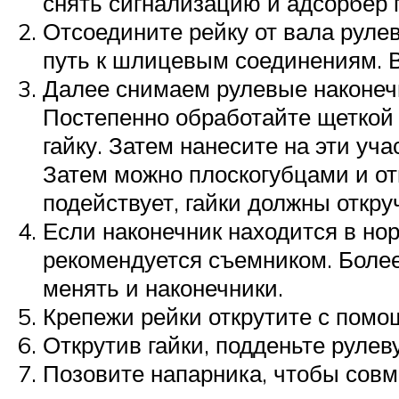
снять сигнализацию и адсорбер 
Отсоедините рейку от вала руле
путь к шлицевым соединениям. В
Далее снимаем рулевые наконечн
Постепенно обработайте щеткой 
гайку. Затем нанесите на эти уч
Затем можно плоскогубцами и от
подействует, гайки должны откру
Если наконечник находится в но
рекомендуется съемником. Более
менять и наконечники.
Крепежи рейки открутите с помо
Открутив гайки, подденьте рулев
Позовите напарника, чтобы совм