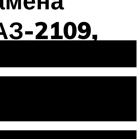
амена
АЗ-2109,