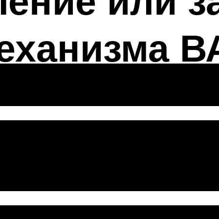
ение или з
еханизма В
 ремонту