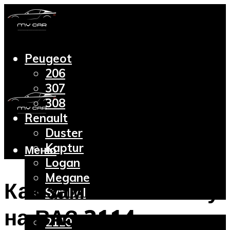
Peugeot
206
307
308
Renault
Duster
Kaptur
Меню
Logan
Megane
Как заменить помпу
Symbol
Lada
на ВАЗ 2114
2110