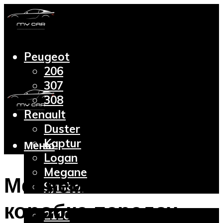
Peugeot
206
307
308
Renault
Duster
Kaptur
Меню
Logan
Megane
Меняем масло в
Symbol
Lada
коробке передач
2110