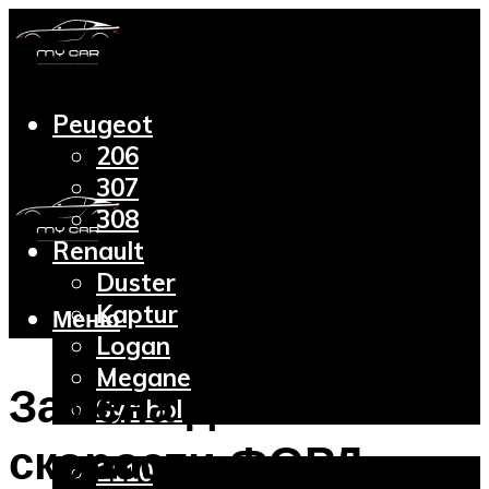
Peugeot
206
307
308
Renault
Duster
Kaptur
Меню
Logan
Megane
Замена датчика
Symbol
Lada
скорости ФОРД
2110