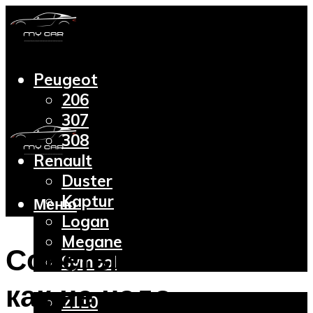
Peugeot
206
307
308
Renault
Duster
Kaptur
Меню
Logan
Megane
Советы психологов:
Symbol
Lada
как не надо
2110