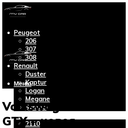
Peugeot
206
307
308
Renault
Duster
Kaptur
Меню
Logan
Megane
Volkswagen ID.4
Symbol
Lada
GTX – новая
2110