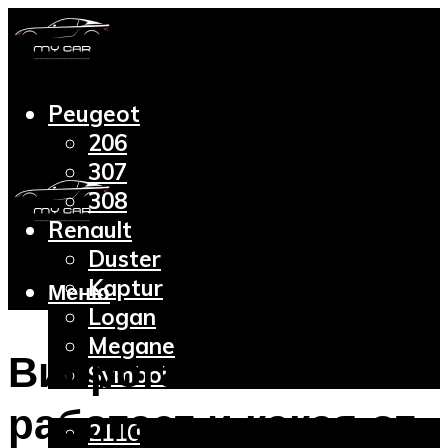
Peugeot
206
307
308
Renault
Duster
Kaptur
Меню
Logan
Megane
Виброгаситель – как
Symbol
Lada
работает и какая от
2110