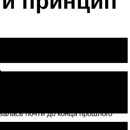
 и принцип
а
. В автомобилях ВАЗ, таких как
овалась почти до конца прошлого