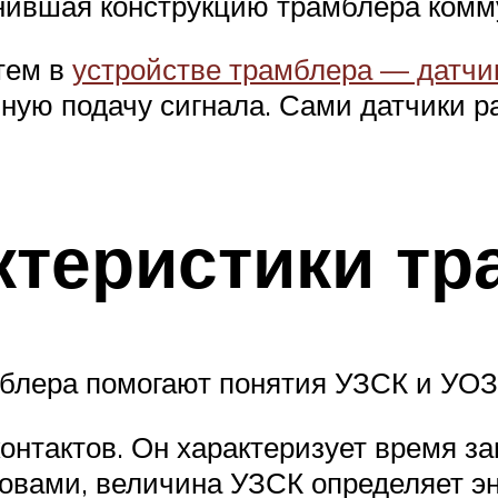
лнившая конструкцию трамблера комм
тем в
устройстве трамблера — датчи
ную подачу сигнала. Сами датчики ра
ктеристики тр
мблера помогают понятия УЗСК и УОЗ
онтактов. Он характеризует время з
овами, величина УЗСК определяет эн