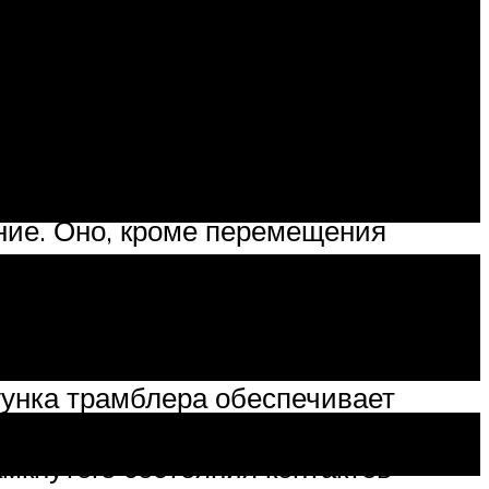
я. Когда поршень в первом
акты прерывателя, в катушке
, расположенный в крышке
ние. Оно, кроме перемещения
ндре другой поршень занимает
мыкаются контакты прерывателя, в
ее на нужную свечу.
гунка трамблера обеспечивает
спектов того, как работает трамблер.
амкнутого состояния контактов