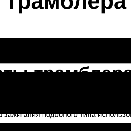
 трамблера
оты трамблер
а оставался неизменным долгие годы
а зажигания подобного типа использ