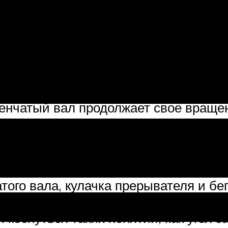
мблера с коленчатым валом двигател
ветствующее ВМТ, размыкаются конт
яжение, направляемое через бегунок
ра.
ленчатый вал продолжает свое враще
а прерывателя. Когда в другом цили
 этот момент в трамблере опять раз
соковольтное напряжение, поступающ
того вала, кулачка прерывателя и бе
адо. Однако это не охватывает всех а
 коснуться таких понятий, как угол з