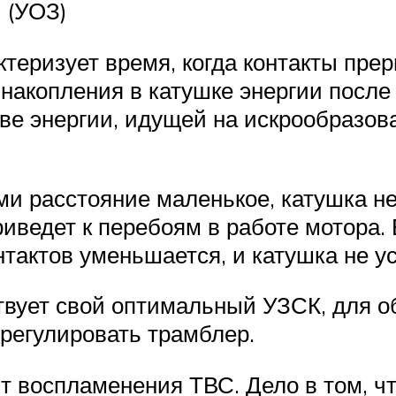
 (УОЗ)
ктеризует время, когда контакты пре
 накопления в катушке энергии посл
е энергии, идущей на искрообразова
ами расстояние маленькое, катушка н
риведет к перебоям в работе мотора.
нтактов уменьшается, и катушка не у
вует свой оптимальный УЗСК, для об
трегулировать трамблер.
т воспламенения ТВС. Дело в том, чт