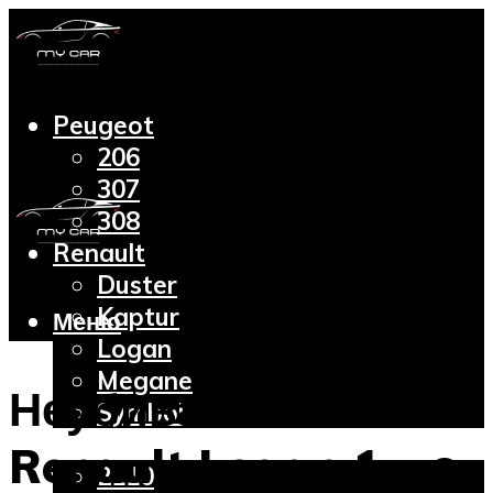
Peugeot
206
307
308
Renault
Duster
Kaptur
Меню
Logan
Megane
Неубиваемым
Symbol
Lada
Renault Logan 1 – о
2110