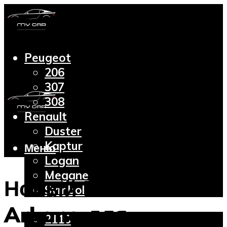
Peugeot
206
307
308
Renault
Duster
Kaptur
Меню
Logan
Megane
Новый Renault
Symbol
Lada
Arkana для
2110