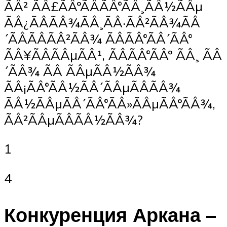
ÃÂ² ÃÂ£ÃÂºÃÂÃÂ°ÃÂ¸ÃÂ½ÃÂµ
ÃÂ¿ÃÂÃÂ¾ÃÂ¸ÃÂ·ÃÂ²ÃÂ¾ÃÂ
´ÃÂÃÂÃÂ²ÃÂ¾ ÃÂÃÂ°ÃÂ´ÃÂ°
ÃÂ¥ÃÂÃÂµÃÂ¹, ÃÂÃÂ°ÃÂº ÃÂ¸ ÃÂ
´ÃÂ¾ ÃÂ ÃÂµÃÂ½ÃÂ¾
ÃÂ¡ÃÂ°ÃÂ½ÃÂ´ÃÂµÃÂÃÂ¾
ÃÂ½ÃÂµÃÂ´ÃÂ°ÃÂ»ÃÂµÃÂºÃÂ¾,
ÃÂ²ÃÂµÃÂÃÂ½ÃÂ¾?
1
4
Конкуренция Аркана –