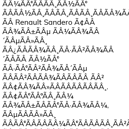
ÃÂ¼ÃÂ°ÃÂÃÂ¸ÃÂ½ÃÂ°
ÃÂÃÂ½ÃÂ¸ÃÂÃÂ¸ÃÂÃÂ¸ÃÂÃÂ¾ÃÂ
ÃÂ Renault Sandero Ã¢ÂÂ
ÃÂ¾ÃÂ±ÃÂµ ÃÂ¼ÃÂ¾ÃÂ
´ÃÂµÃÂ»ÃÂ¸
ÃÂ¿ÃÂÃÂ¾ÃÂ¸ÃÂ·ÃÂ²ÃÂ¾ÃÂ
´ÃÂÃÂ ÃÂ½ÃÂ°
ÃÂ·ÃÂ°ÃÂ²ÃÂ¾ÃÂ´ÃÂµ
ÃÂÃÂ²ÃÂÃÂ¾ÃÂÃÂÃÂ ÃÂ²
ÃÂ¢ÃÂ¾ÃÂ»ÃÂÃÂÃÂÃÂÃÂ¸.
ÃÂ¢ÃÂ°ÃÂºÃÂ¸ÃÂ¼
ÃÂ¾ÃÂ±ÃÂÃÂ°ÃÂ·ÃÂ¾ÃÂ¼,
ÃÂµÃÂÃÂ»ÃÂ¸
ÃÂÃÂ°ÃÂÃÂÃÂ¼ÃÂ°ÃÂÃÂÃÂ¸ÃÂ²