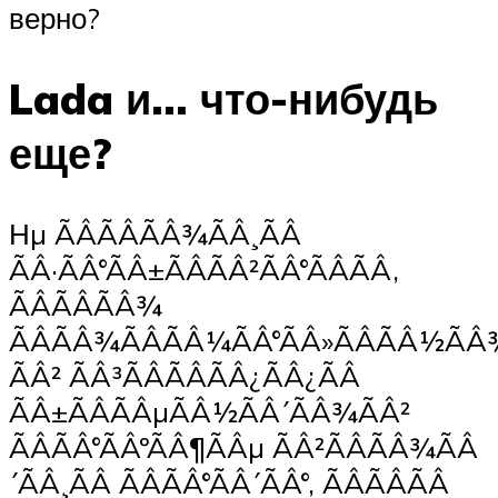
верно?
Lada и… что-нибудь
еще?
Нµ ÃÂÃÂÃÂ¾ÃÂ¸ÃÂ
ÃÂ·ÃÂ°ÃÂ±ÃÂÃÂ²ÃÂ°ÃÂÃÂ,
ÃÂÃÂÃÂ¾
ÃÂÃÂ¾ÃÂÃÂ¼ÃÂ°ÃÂ»ÃÂÃÂ½ÃÂ
ÃÂ² ÃÂ³ÃÂÃÂÃÂ¿ÃÂ¿ÃÂ
ÃÂ±ÃÂÃÂµÃÂ½ÃÂ´ÃÂ¾ÃÂ²
ÃÂÃÂ°ÃÂºÃÂ¶ÃÂµ ÃÂ²ÃÂÃÂ¾ÃÂ
´ÃÂ¸ÃÂ ÃÂÃÂ°ÃÂ´ÃÂ°, ÃÂÃÂÃÂ