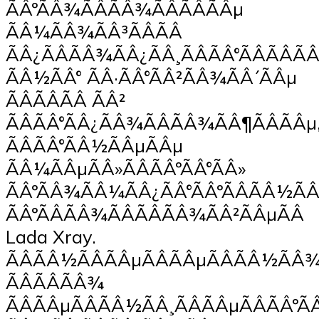
ÃÂºÃÂ¾ÃÂÃÂ¾ÃÂÃÂÃÂµ
ÃÂ¼ÃÂ¾ÃÂ³ÃÂÃÂ
ÃÂ¿ÃÂÃÂ¾ÃÂ¿ÃÂ¸ÃÂÃÂ°ÃÂÃÂÃ
ÃÂ½ÃÂ° ÃÂ·ÃÂ°ÃÂ²ÃÂ¾ÃÂ´ÃÂµ
ÃÂÃÂÃÂ ÃÂ²
ÃÂÃÂ°ÃÂ¿ÃÂ¾ÃÂÃÂ¾ÃÂ¶ÃÂÃÂµ
ÃÂÃÂ°ÃÂ½ÃÂµÃÂµ
ÃÂ¼ÃÂµÃÂ»ÃÂÃÂºÃÂ°ÃÂ»
ÃÂºÃÂ¾ÃÂ¼ÃÂ¿ÃÂ°ÃÂºÃÂÃÂ½ÃÂ
ÃÂºÃÂÃÂ¾ÃÂÃÂÃÂ¾ÃÂ²ÃÂµÃÂ
Lada Xray.
ÃÂÃÂ½ÃÂÃÂµÃÂÃÂµÃÂÃÂ½ÃÂ¾
ÃÂÃÂÃÂ¾
ÃÂÃÂµÃÂÃÂ½ÃÂ¸ÃÂÃÂµÃÂÃÂºÃÂ