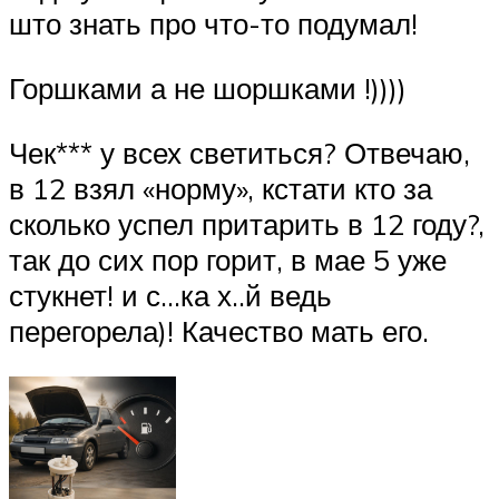
што знать про что-то подумал!
Горшками а не шоршками !))))
Чек*** у всех светиться? Отвечаю,
в 12 взял «норму», кстати кто за
сколько успел притарить в 12 году?,
так до сих пор горит, в мае 5 уже
стукнет! и с…ка х..й ведь
перегорела)! Качество мать его.