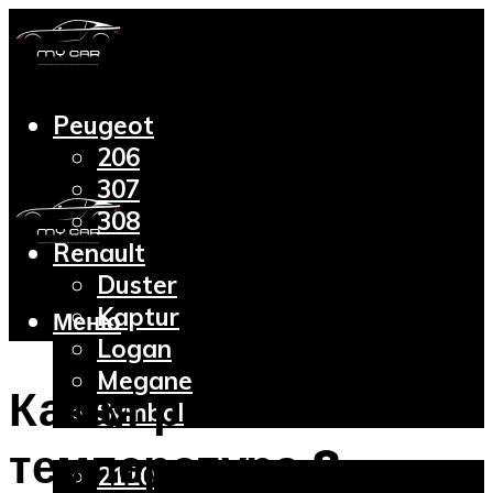
Peugeot
206
307
308
Renault
Duster
Kaptur
Меню
Logan
Megane
Какая рабочая
Symbol
Lada
температура 8
2110