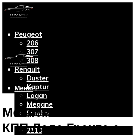
Peugeot
206
307
308
Renault
Duster
Kaptur
Меню
Logan
Megane
Меняем масло в
Symbol
Lada
КПП Лада Гранта с
2110