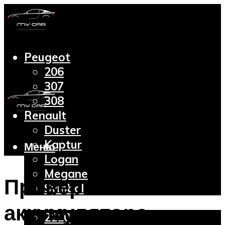
Peugeot
206
307
308
Renault
Duster
Kaptur
Меню
Logan
Megane
Проверка
Symbol
Lada
аккумулятора
2110