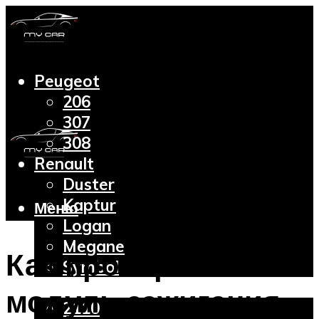
Peugeot
206
307
308
Renault
Duster
Kaptur
Меню
Logan
Megane
Как проверить
Symbol
Lada
модуль зажигания
2110