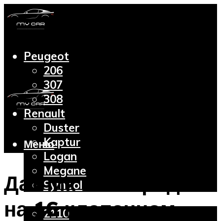
Peugeot
206
307
308
Renault
Duster
Kaptur
Меню
Logan
Megane
Датчик кислорода
Symbol
Lada
на 16 клапанном
2110