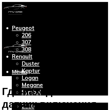
Peugeot
206
307
308
Renault
Duster
Kaptur
Меню
Logan
Megane
Где находится
Symbol
Lada
датчик включения
2110