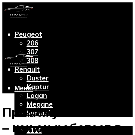
Peugeot
206
307
308
Renault
Duster
Kaptur
Меню
Logan
Megane
Промежуточный вал
Symbol
Lada
– как он работает в
2110