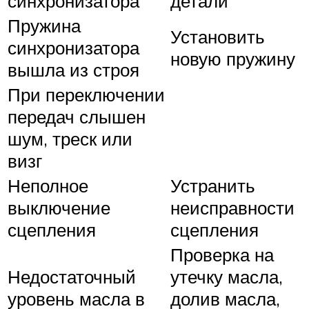
синхронизатора
детали
Пружина
Установить
синхронизатора
новую пружину
вышла из строя
При переключении
передач слышен
шум, треск или
визг
Неполное
Устранить
выключение
неисправности
сцепления
сцепления
Проверка на
Недостаточный
утечку масла,
уровень масла в
долив масла,