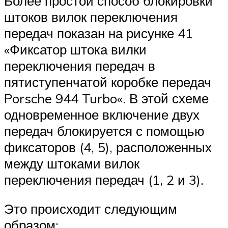
Более простой способ блокировки
штоков ви­лок переключения
передач показан на рисунке 41
«Фиксатор штока вилки
переключения передач в
пятиступенчатой коробке передач
Porsche 944 Turbo«. В этой схеме
одновременное включение двух
передач блокируется с помощью
фиксато­ров (4, 5), расположенных
между штоками вилок
переключения передач (1, 2 и 3).
Это происходит следующим
образом: