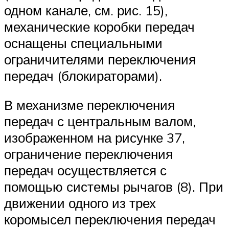
Suzuki
одном канале, см. рис. 15),
механические коробки передач
Меню
оснащены специ­альными
ограничителями переключения
передач (блокираторами).
В механизме переключения
передач с цен­тральным валом,
изображенном на рисунке 37,
ограничение переключения
передач осу­ществляется с
помощью системы рычагов (8). При
движении одного из трех
коромысел пере­ключения передач